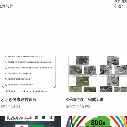
令和元
道保防災）
市道１
「とちぎ健康経営宣言」
令和5年度 完成工事
2024年5月1日
2024年4月10日