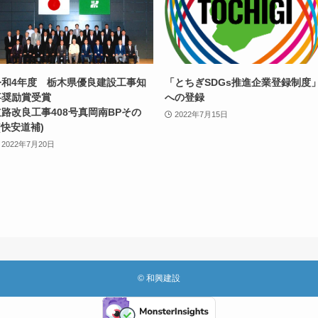
令和4年度 栃木県優良建設工事知
「とちぎSDGs推進企業登録制度
事奨励賞受賞
への登録
道路改良工事408号真岡南BPその
2022年7月15日
(快安道補)
2022年7月20日
©
和興建設